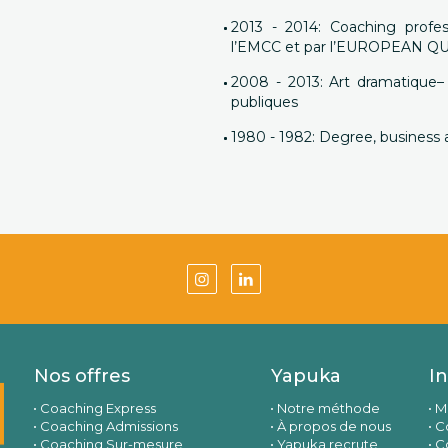
2013 - 2014: Coaching profes
l’EMCC et par l’EUROPEAN 
2008 - 2013: Art dramatique– 
publiques
1980 - 1982: Degree, business 
Nos offres
Yapuka
I
Coaching Express
Notre méthode
M
Coaching Admissions
À propos de nous
Co
Coaching Sur-mesure
Yapuka recrute
C