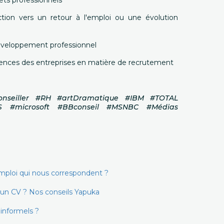
ets professionnels
tion vers un retour à l'emploi ou une évolution
éveloppement professionnel
igences des entreprises en matière de recrutement
Conseiller #RH #artDramatique #IBM #TOTAL
S #microsoft #BBconseil #MSNBC #Médias
mploi qui nous correspondent ?
 un CV ? Nos conseils Yapuka
informels ?