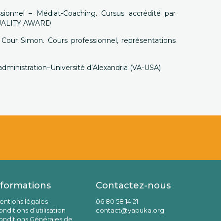
sionnel – Médiat-Coaching. Cursus accrédité par
QUALITY AWARD
Cour Simon. Cours professionnel, représentations
administration–Université d’Alexandria (VA-USA)
nformations
Contactez-nous
entions légales
06 80 58 14 21
nditions d’utilisation
contact@yapuka.org
onditions Générales de