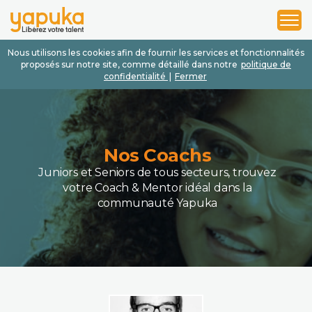
1
2
3
Nous utilisons les cookies afin de fournir les services et fonctionnalités
proposés sur notre site, comme détaillé dans notre
politique de
confidentialité
|
Fermer
Nos Coachs
Juniors et Seniors de tous secteurs, trouvez
votre Coach & Mentor idéal dans la
communauté Yapuka