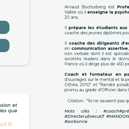
Arnaud Bochurberg est
Prof
Vallée où il
enseigne la psych
20 ans.
Il
prépare les étudiants aux
coache des jeunes diplômés pour
Il
coache des dirigeants d'e
en
communication assertive
non verbale dont il est spécial
sociétés leaders dans le do
France où il dirige plus de 450 
Coach et formateur en ps
d’ouvrages sur le mental et la p
Cithéa, 2010" et "Rendre possibl
promu au grade d’Officier dans
Citation : "Ils ne savaient pas q
ssion et
oles que
Mots clés : #coach#p
#DirecteruExecutif #MANDO
#sorbonne
aud B