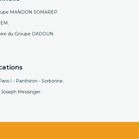
u Groupe MANDON SOMAREP.
PEM.
ctoire du Groupe DADOUN.
cations
Paris I - Panthéon - Sorbonne.
de Joseph Messinger.