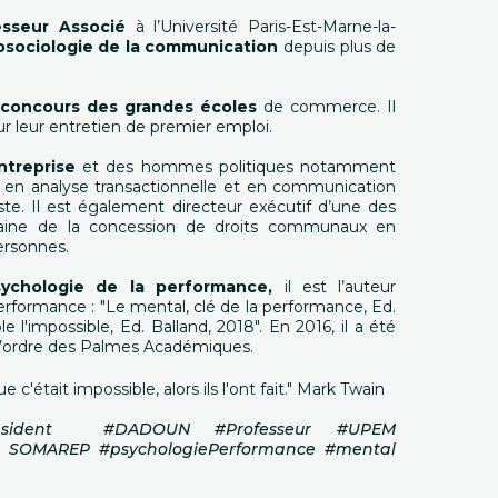
esseur Associé
à l’Université Paris-Est-Marne-la-
osociologie de la communication
depuis plus de
 concours des grandes écoles
de commerce. Il
 leur entretien de premier emploi.
ntreprise
et des hommes politiques notamment
, en analyse transactionnelle et en communication
iste. Il est également directeur exécutif d’une des
maine de la concession de droits communaux en
personnes.
ychologie de la performance,
il est l’auteur
erformance : "Le mental, clé de la performance, Ed.
e l'impossible, Ed. Balland, 2018". En 2016, il a été
 l’ordre des Palmes Académiques.
ue c'était impossible, alors ils l'ont fait." Mark Twain
résident #DADOUN #Professeur #UPEM
N SOMAREP #psychologiePerformance #mental