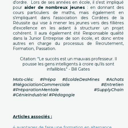
d'ordre. Lors de ses années en école, il s'est impliqué
pour
aider de nombreux jeunes
: en donnant des
cours particuliers de maths, mais également en
s'impliquant dans l'association des Cordées de la
Réussite qui vise à mener les jeunes vers des fillières
d'excellence en les aidant à structurer un projet
cohérent. Il aura également été Responsable qualité
dans la Junior Entreprise de son école, et donc entre
autres en charge du processus de Recrutement,
Formation, Passation.
Citation: "Le succès est un mauvais professeur. Il
pousse les gens intelligents à croire qu'ils sont
infaillibles." - Bill Gates
Mots-clés: #Prépa #EcoldeDesMines #Achats
#NégociationCommerciale #Entretien
#PréparationMentale #SupplyChain
#GénieIndustriel #Pédagogie
Articles associés :
4 avantages de faire une formation en alternance