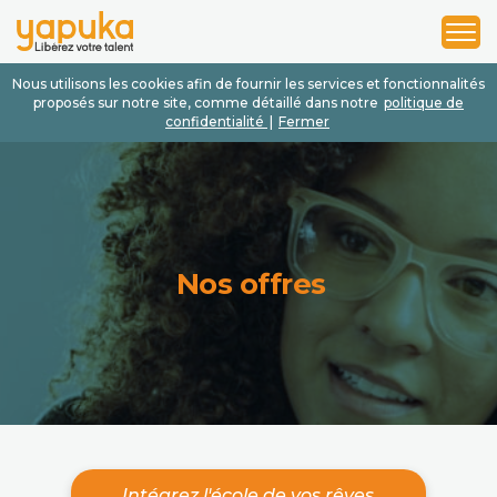
1
2
3
Nous utilisons les cookies afin de fournir les services et fonctionnalités
proposés sur notre site, comme détaillé dans notre
politique de
confidentialité
|
Fermer
Nos offres
Intégrez l'école de vos rêves.