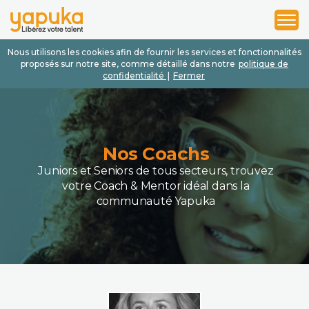
1
2
3
Nous utilisons les cookies afin de fournir les services et fonctionnalités
proposés sur notre site, comme détaillé dans notre
politique de
confidentialité
|
Fermer
Nos Coachs
Juniors et Seniors de tous secteurs, trouvez
votre Coach & Mentor idéal dans la
communauté Yapuka