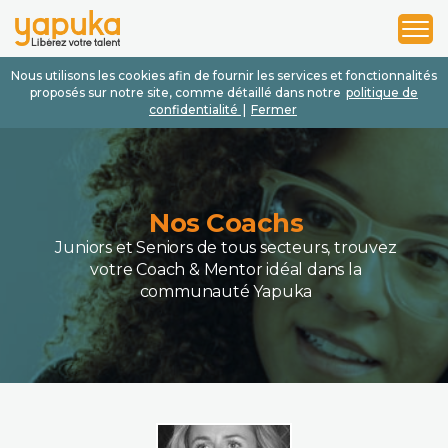
1
2
3
Nous utilisons les cookies afin de fournir les services et fonctionnalités
proposés sur notre site, comme détaillé dans notre
politique de
confidentialité
|
Fermer
Nos Coachs
Juniors et Seniors de tous secteurs, trouvez
votre Coach & Mentor idéal dans la
communauté Yapuka