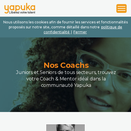
1
2
3
Nous utilisons les cookies afin de fournir les services et fonctionnalités
proposés sur notre site, comme détaillé dans notre
politique de
confidentialité
|
Fermer
Nos Coachs
Juniors et Seniors de tous secteurs, trouvez
votre Coach & Mentor idéal dans la
communauté Yapuka