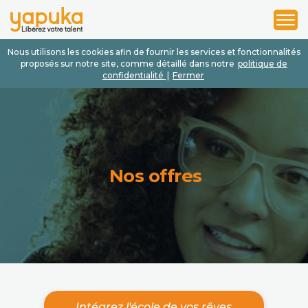
1
2
3
Nous utilisons les cookies afin de fournir les services et fonctionnalités
proposés sur notre site, comme détaillé dans notre
politique de
confidentialité
|
Fermer
Nos offres
Intégrez l'école de vos rêves.