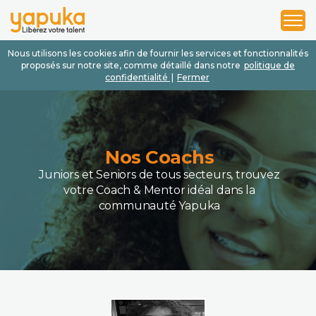
1
2
3
Nous utilisons les cookies afin de fournir les services et fonctionnalités
proposés sur notre site, comme détaillé dans notre
politique de
confidentialité
|
Fermer
Nos Coachs
Juniors et Seniors de tous secteurs, trouvez
votre Coach & Mentor idéal dans la
communauté Yapuka