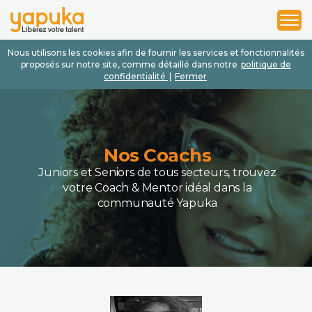
1
2
3
Nous utilisons les cookies afin de fournir les services et fonctionnalités
proposés sur notre site, comme détaillé dans notre
politique de
confidentialité
|
Fermer
Nos Coachs
Juniors et Seniors de tous secteurs, trouvez
votre Coach & Mentor idéal dans la
communauté Yapuka