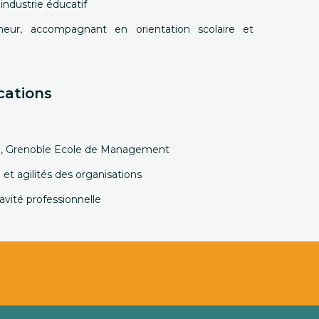
'industrie éducatif
neur, accompagnant en orientation scolaire et
cations
ing, Grenoble Ecole de Management
m et agilités des organisations
ravité professionnelle