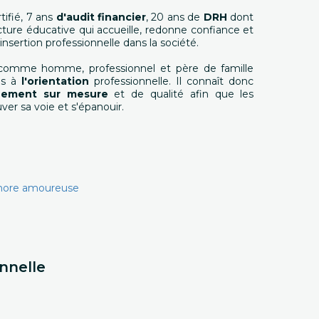
tifié, 7 ans
d'audit financier
, 20 ans de
DRH
dont
ucture éducative qui accueille, redonne confiance et
insertion professionnelle dans la société.
é comme homme, professionnel et père de famille
es à
l'orientation
professionnelle. Il connaît donc
ement sur mesure
et de qualité afin que les
ver sa voie et s'épanouir.
aphore amoureuse
nnelle
r