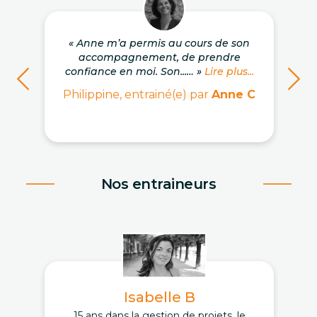
« Anne m’a permis au cours de son
accompagnement, de prendre
confiance en moi. Son...… »
Lire plus...
Philippine, entrainé(e) par
Anne C
Nos entraineurs
Isabelle B
15 ans dans la gestion de projets, le
D