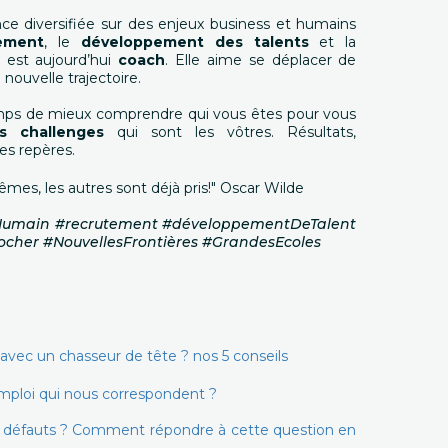
ce diversifiée sur des enjeux business et humains
ement
, le
développement des talents
et la
e est aujourd’hui
coach
. Elle aime se déplacer de
nouvelle trajectoire.
temps de mieux comprendre qui vous êtes pour vous
es challenges
qui sont les vôtres. Résultats,
es repères.
êmes, les autres sont déjà pris!" Oscar Wilde
 #Humain #recrutement #développementDeTalent
ocher #NouvellesFrontières #GrandesEcoles
vec un chasseur de tête ? nos 5 conseils
mploi qui nous correspondent ?
os défauts ? Comment répondre à cette question en