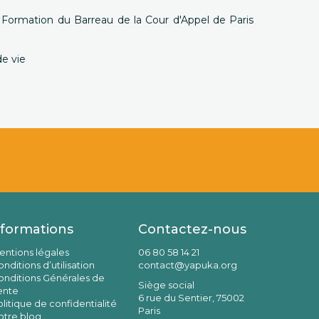
 Formation du Barreau de la Cour d'Appel de Paris
de vie
nformations
Contactez-nous
entions légales
06 80 58 14 21
nditions d’utilisation
contact@yapuka.org
onditions Générales de
Siège social
ente
6 rue du Sentier, 75002
litique de confidentialité
Paris
otre blog