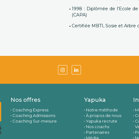
1998 : Diplômée de l'Ecole de
(CAPA)
Certifiée MBTI, Sosie et Arbre 
Nos offres
Yapuka
I
Coaching Express
Notre méthode
M
Coaching Admissions
À propos de nous
Co
Coaching Sur-mesure
Yapuka recrute
C
Nos coachs
V
Partenaires
Po
Média
N