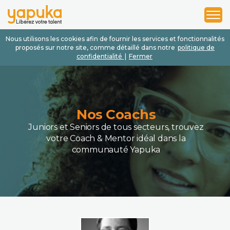
1
2
3
Nous utilisons les cookies afin de fournir les services et fonctionnalités
proposés sur notre site, comme détaillé dans notre
politique de
confidentialité
|
Fermer
Nos Coachs
Juniors et Seniors de tous secteurs, trouvez
votre Coach & Mentor idéal dans la
communauté Yapuka