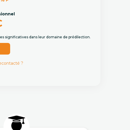
ne P
sionnel
€
s significatives dans leur domaine de prédilection.
r
recontacté ?