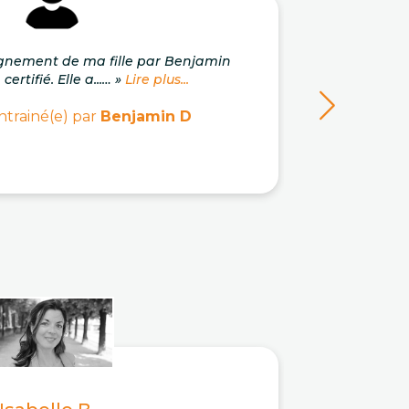
gnement de ma fille par Benjamin
« Un 
ertifié. Elle a...… »
Lire plus...
pro
ntrainé(e) par
Benjamin D