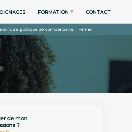
OIGNAGES
FORMATION
CONTACT
dans notre
politique de confidentialité
|
Fermer
Particuliers via le CPF
Etudiants
Entreprises
ier de mon
sions ?