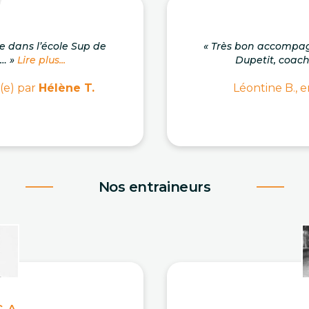
se dans l’école Sup de
« Très bon accompa
.… »
Lire plus...
Dupetit, coach c
(e) par
Hélène T.
Léontine B., e
Nos entraineurs