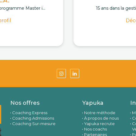
.A.
programme Master i...
15 ans dans la gest
rofil
Déco
Nos offres
Yapuka
I
Coaching Express
Notre méthode
M
Coaching Admissions
À propos de nous
Co
Coaching Sur-mesure
Yapuka recrute
C
Nos coachs
V
Partenaires
Po