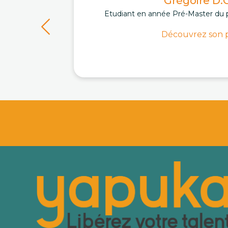
Grégoire D.C
Etudiant en année Pré-Master du 
Découvrez son p