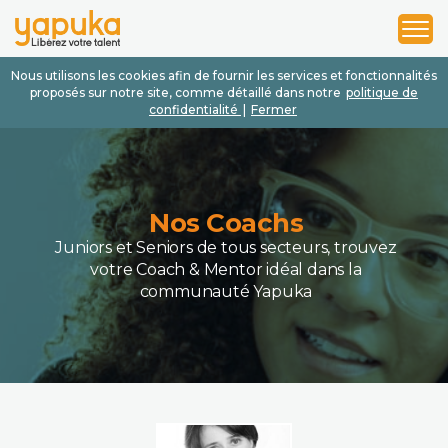
1
2
3
Nous utilisons les cookies afin de fournir les services et fonctionnalités
proposés sur notre site, comme détaillé dans notre
politique de
confidentialité
|
Fermer
Nos Coachs
Juniors et Seniors de tous secteurs, trouvez
votre Coach & Mentor idéal dans la
communauté Yapuka