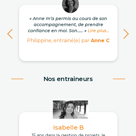
« Anne m’a permis au cours de son
accompagnement, de prendre
confiance en moi. Son...… »
Lire plus...
Philippine, entrainé(e) par
Anne C
Nos entraineurs
Isabelle B
15 ans dans la gestion de projets, le
D