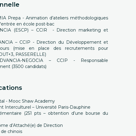
nnelle
IA Prepa - Animation d’ateliers méthodologiques
 l'entrée en école post-bac
NCIA (ESCP) – CCIR - Direction marketing et
NCIA – CCIP - Direction du Développement et
cours (mise en place des recrutements pour
dont ATOUT+3, PASSERELLE)
DVANCIA-NEGOCIA – CCIP - Responsable
ent (3500 candidats)
cations
igital - Mooc Shaw Academy
 Interculturel – Université Paris-Dauphine
mentaire (251 pts – obtention d’une bourse du
lôme d’Attaché(e) de Direction
 de chinois