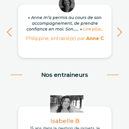
« Anne m’a permis au cours de son
accompagnement, de prendre
confiance en moi. Son...… »
Lire plus...
Philippine, entrainé(e) par
Anne C
Nos entraineurs
Isabelle B
15 ans dans la gestion de projets, le
D