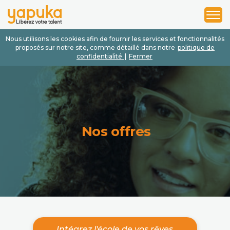
1
2
3
Nous utilisons les cookies afin de fournir les services et fonctionnalités
proposés sur notre site, comme détaillé dans notre
politique de
confidentialité
|
Fermer
Nos offres
Intégrez l'école de vos rêves.