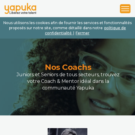
1
2
3
Nous utilisons les cookies afin de fournir les services et fonctionnalités
proposés sur notre site, comme détaillé dans notre
politique de
confidentialité
|
Fermer
Nos Coachs
Juniors et Seniors de tous secteurs, trouvez
votre Coach & Mentor idéal dans la
communauté Yapuka