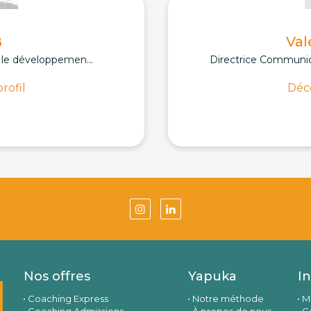
B
Val
, le développemen...
Directrice Communic
rofil
Déco
Nos offres
Yapuka
I
Coaching Express
Notre méthode
M