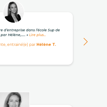
re d’entreprise dans l’école Sup de
« J'a
 par Hélène,...… »
Lire plus...
c
te, entrainé(e) par
Hélène T.