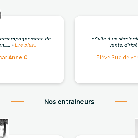
on accompagnement, de
« Suite à un séminai
n...… »
Lire plus...
vente, dirigé
 par
Anne C
Elève Sup de ven
Nos entraineurs