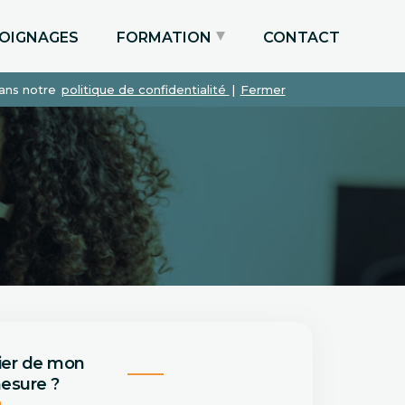
OIGNAGES
FORMATION
CONTACT
dans notre
politique de confidentialité
|
Fermer
Particuliers via le CPF
Etudiants
Entreprises
ier de mon
esure ?