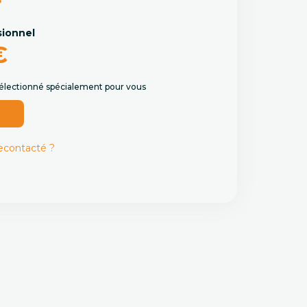
B
sionnel
€
 sélectionné spécialement pour vous
r
recontacté ?