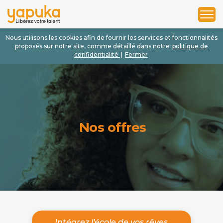
1
2
3
Nous utilisons les cookies afin de fournir les services et fonctionnalités
proposés sur notre site, comme détaillé dans notre
politique de
confidentialité
|
Fermer
Nos offres
Intégrez l'école de vos rêves.