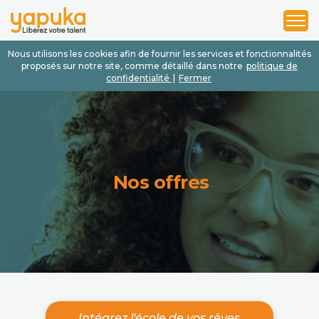
1
2
3
Nous utilisons les cookies afin de fournir les services et fonctionnalités
proposés sur notre site, comme détaillé dans notre
politique de
confidentialité
|
Fermer
Nos offres
Intégrez l'école de vos rêves.