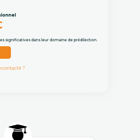
sionnel
€
s significatives dans leur domaine de prédilection.
r
recontacté ?