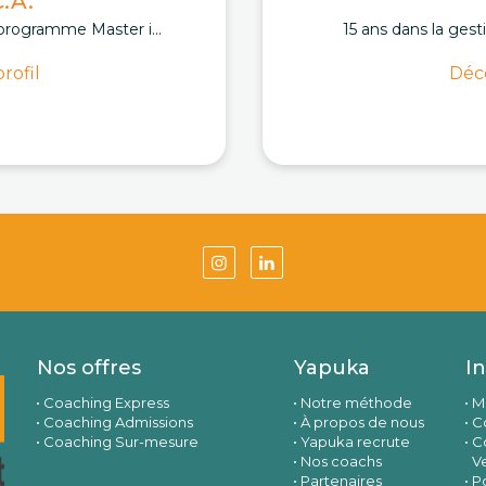
.A.
programme Master i...
15 ans dans la gest
rofil
Déco
Nos offres
Yapuka
I
Coaching Express
Notre méthode
M
Coaching Admissions
À propos de nous
Co
Coaching Sur-mesure
Yapuka recrute
C
Nos coachs
V
Partenaires
Po