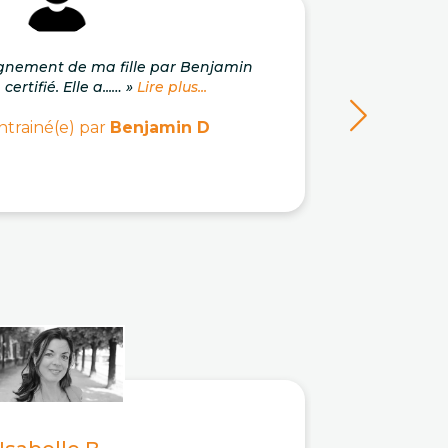
gnement de ma fille par Benjamin
« Un 
ertifié. Elle a...… »
Lire plus...
pro
ntrainé(e) par
Benjamin D