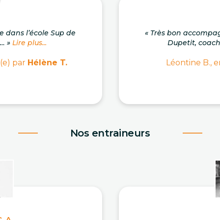
se dans l’école Sup de
« Très bon accompa
.… »
Lire plus...
Dupetit, coach c
(e) par
Hélène T.
Léontine B., e
Nos entraineurs