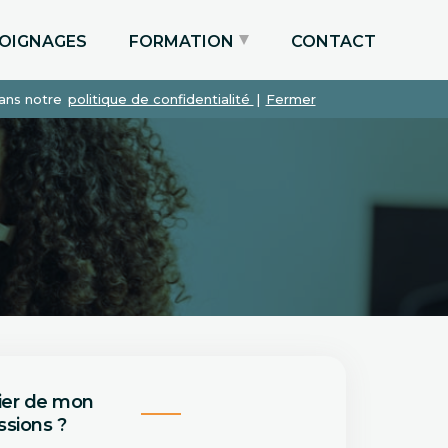
OIGNAGES
FORMATION
CONTACT
dans notre
politique de confidentialité
|
Fermer
Particuliers via le CPF
Etudiants
Entreprises
ier de mon
sions ?