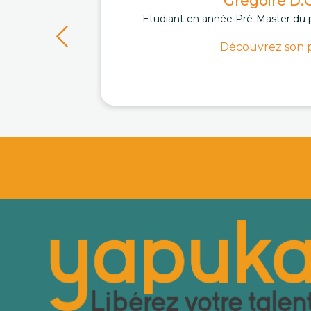
Grégoire D.C
Etudiant en année Pré-Master du 
Découvrez son p