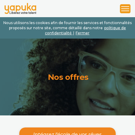
1
2
3
Nous utilisons les cookies afin de fournir les services et fonctionnalités
proposés sur notre site, comme détaillé dans notre
politique de
confidentialité
|
Fermer
Nos offres
Intégrez l'école de vos rêves.