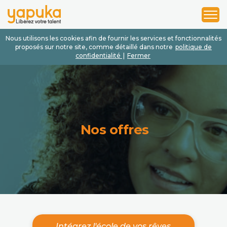
1
2
3
Nous utilisons les cookies afin de fournir les services et fonctionnalités
proposés sur notre site, comme détaillé dans notre
politique de
confidentialité
|
Fermer
Nos offres
Intégrez l'école de vos rêves.