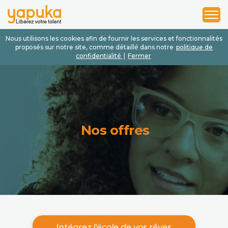
1
2
3
Nous utilisons les cookies afin de fournir les services et fonctionnalités
proposés sur notre site, comme détaillé dans notre
politique de
confidentialité
|
Fermer
Nos offres
Intégrez l'école de vos rêves.