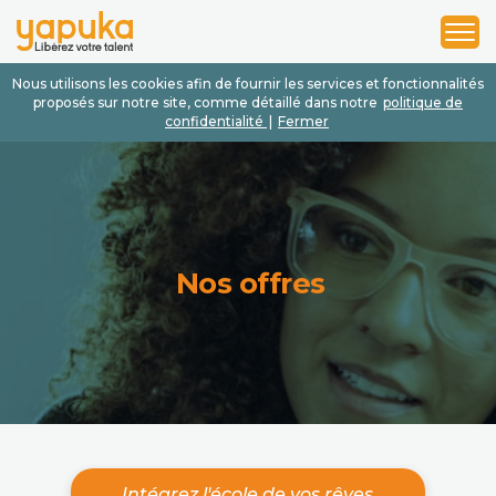
1
2
3
Nous utilisons les cookies afin de fournir les services et fonctionnalités
proposés sur notre site, comme détaillé dans notre
politique de
confidentialité
|
Fermer
Nos offres
Intégrez l'école de vos rêves.