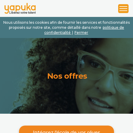
1
2
3
Nous utilisons les cookies afin de fournir les services et fonctionnalités
proposés sur notre site, comme détaillé dans notre
politique de
confidentialité
|
Fermer
Nos offres
Intégrez l'école de vos rêves.