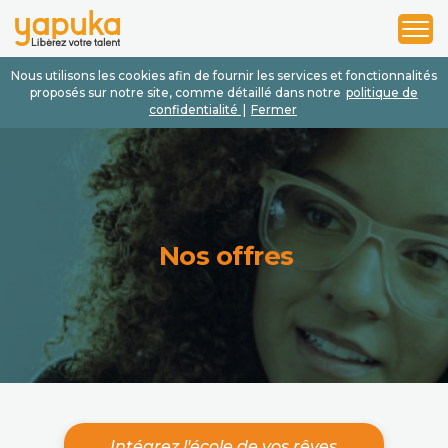
1
2
3
Nous utilisons les cookies afin de fournir les services et fonctionnalités
proposés sur notre site, comme détaillé dans notre
politique de
confidentialité
|
Fermer
Nos offres
Intégrez l'école de vos rêves.