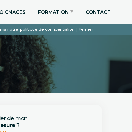
OIGNAGES
FORMATION
CONTACT
dans notre
politique de confidentialité
|
Fermer
Particuliers via le CPF
Etudiants
Entreprises
ier de mon
esure ?