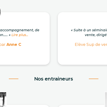
on accompagnement, de
« Suite à un séminai
n...… »
Lire plus...
vente, dirigé
 par
Anne C
Elève Sup de ven
Nos entraineurs