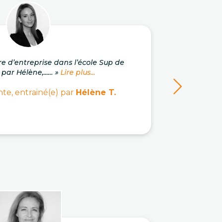
re d’entreprise dans l’école Sup de
« J'a
 par Hélène,...… »
Lire plus...
c
te, entrainé(e) par
Hélène T.