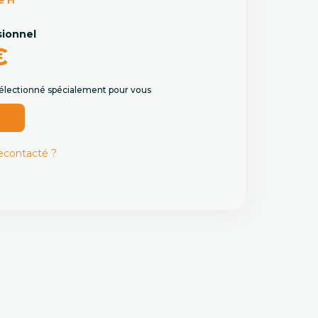
e H
sionnel
€
 sélectionné spécialement pour vous
r
recontacté ?