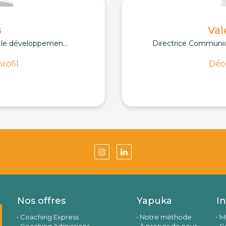
B
Val
, le développemen...
Directrice Communic
rofil
Déco
Nos offres
Yapuka
I
Coaching Express
Notre méthode
M