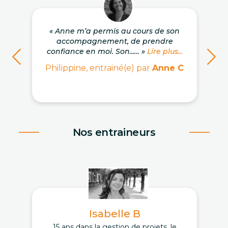
« Anne m’a permis au cours de son
accompagnement, de prendre
confiance en moi. Son...… »
Lire plus...
Philippine, entrainé(e) par
Anne C
Nos entraineurs
Isabelle B
15 ans dans la gestion de projets, le
D