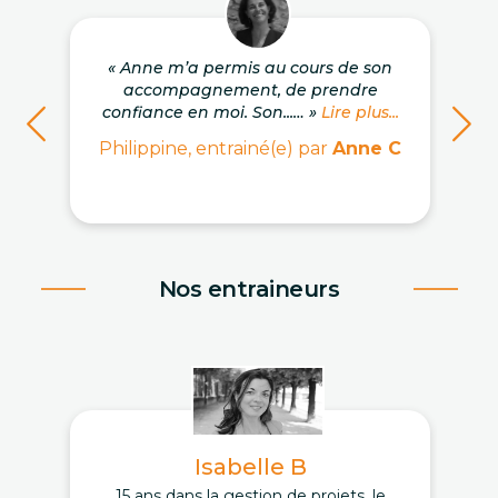
« Anne m’a permis au cours de son
accompagnement, de prendre
confiance en moi. Son...… »
Lire plus...
Philippine, entrainé(e) par
Anne C
Nos entraineurs
Isabelle B
15 ans dans la gestion de projets, le
D