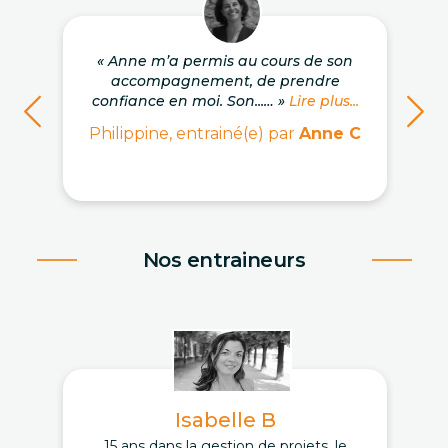
« Anne m’a permis au cours de son
accompagnement, de prendre
confiance en moi. Son...… »
Lire plus...
Philippine, entrainé(e) par
Anne C
Nos entraineurs
Isabelle B
15 ans dans la gestion de projets, le
D