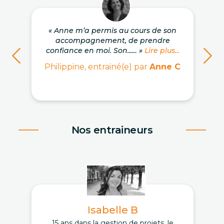
« Anne m’a permis au cours de son
accompagnement, de prendre
confiance en moi. Son...… »
Lire plus...
Philippine, entrainé(e) par
Anne C
Nos entraineurs
Isabelle B
15 ans dans la gestion de projets, le
D