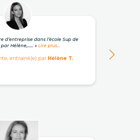
re d’entreprise dans l’école Sup de
« J'a
 par Hélène,...… »
Lire plus...
c
te, entrainé(e) par
Hélène T.