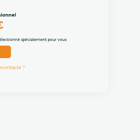
sionnel
€
 sélectionné spécialement pour vous
r
recontacté ?