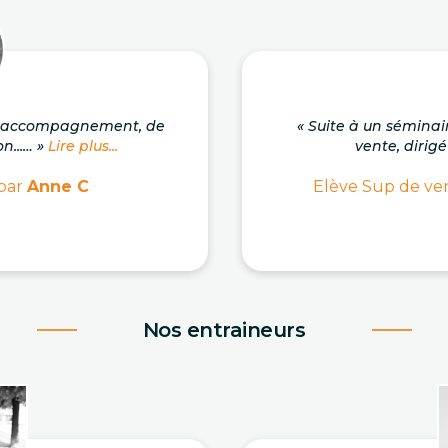
on accompagnement, de
« Suite à un séminai
n...… »
Lire plus...
vente, dirigé
 par
Anne C
Elève Sup de ven
Nos entraineurs