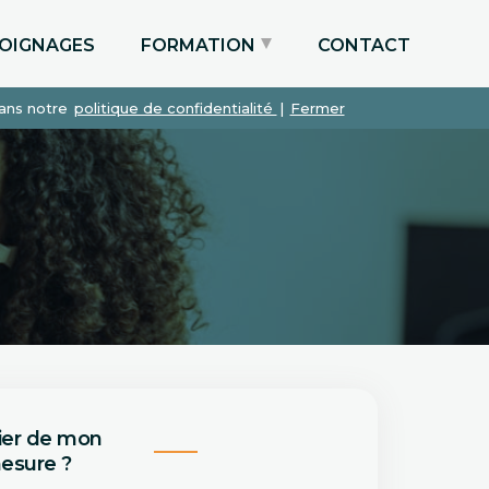
OIGNAGES
FORMATION
CONTACT
dans notre
politique de confidentialité
|
Fermer
Particuliers via le CPF
Etudiants
Entreprises
ier de mon
esure ?