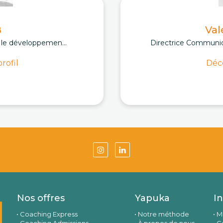
B
Val
, le développemen...
Directrice Communic
rofil
Déco
Nos offres
Yapuka
I
Coaching Express
Notre méthode
M