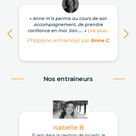
« Anne m’a permis au cours de son
accompagnement, de prendre
confiance en moi. Son...… »
Lire plus...
Philippine, entrainé(e) par
Anne C
Nos entraineurs
Isabelle B
15 ans dans la gestion de projets, le
D