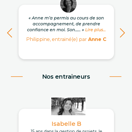
« Anne m’a permis au cours de son
accompagnement, de prendre
confiance en moi. Son...… »
Lire plus...
Philippine, entrainé(e) par
Anne C
Nos entraineurs
Isabelle B
15 ans dans la gestion de projets, le
D