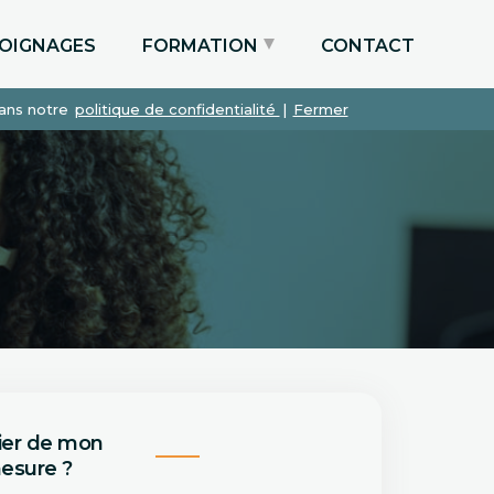
OIGNAGES
FORMATION
CONTACT
dans notre
politique de confidentialité
|
Fermer
Particuliers via le CPF
Etudiants
Entreprises
ier de mon
esure ?