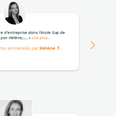
re d’entreprise dans l’école Sup de
« J'a
 par Hélène,...… »
Lire plus...
c
te, entrainé(e) par
Hélène T.