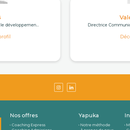
B
Val
, le développemen...
Directrice Communic
rofil
Déco
Nos offres
Yapuka
I
Coaching Express
Notre méthode
M