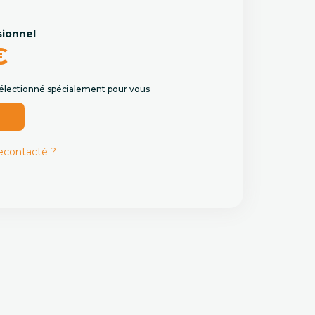
M
sionnel
€
 sélectionné spécialement pour vous
r
recontacté ?