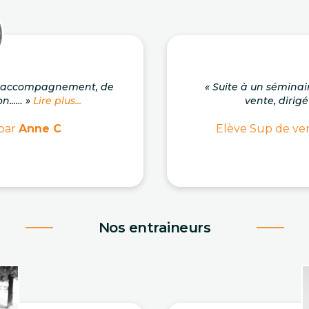
on accompagnement, de
« Suite à un séminai
n...… »
Lire plus...
vente, dirigé
 par
Anne C
Elève Sup de ven
Nos entraineurs