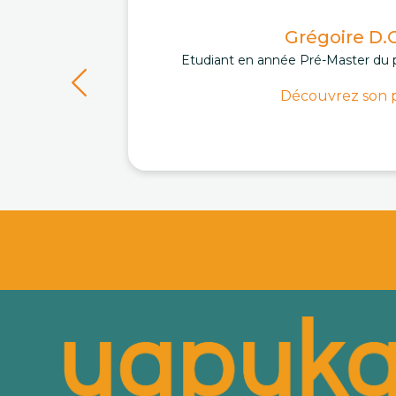
Grégoire D.C
Etudiant en année Pré-Master du 
Découvrez son p