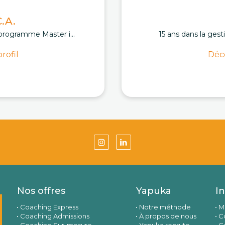
.A.
programme Master i...
15 ans dans la gest
rofil
Déco
Nos offres
Yapuka
I
Coaching Express
Notre méthode
M
Coaching Admissions
À propos de nous
Co