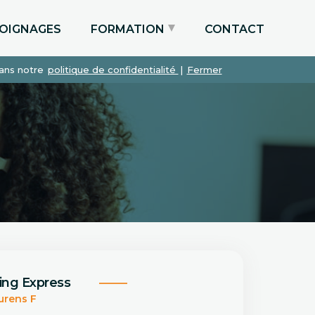
OIGNAGES
FORMATION
CONTACT
dans notre
politique de confidentialité
|
Fermer
Particuliers via le CPF
Etudiants
Entreprises
ing Express
urens F