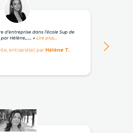
re d’entreprise dans l’école Sup de
« J'a
 par Hélène,...… »
Lire plus...
c
te, entrainé(e) par
Hélène T.