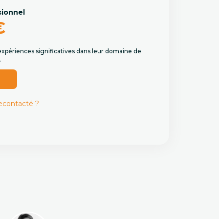
sionnel
€
expériences significatives dans leur domaine de
.
r
recontacté ?