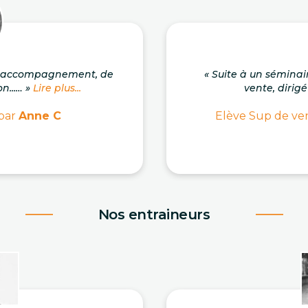
on accompagnement, de
« Suite à un séminai
n...… »
Lire plus...
vente, dirigé
 par
Anne C
Elève Sup de ven
Nos entraineurs