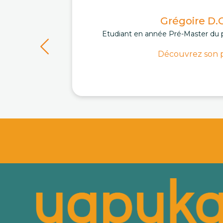
Grégoire D.C
Etudiant en année Pré-Master du 
Découvrez son p