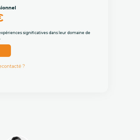
sionnel
€
expériences significatives dans leur domaine de
.
r
recontacté ?