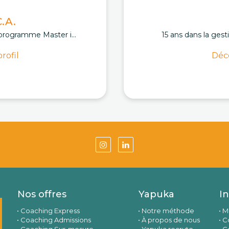
.A.
programme Master i...
15 ans dans la gest
rofil
Déco
Nos offres
Yapuka
I
Coaching Express
Notre méthode
M
Coaching Admissions
À propos de nous
Co