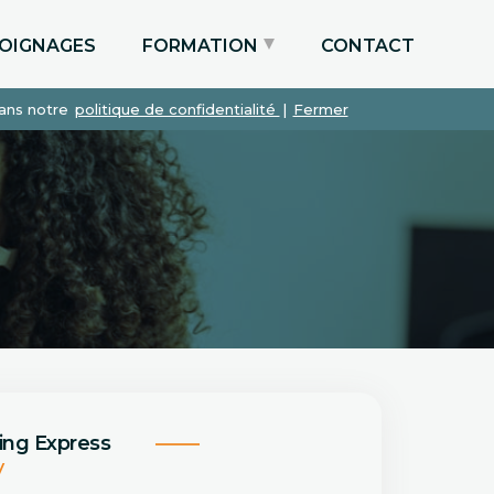
OIGNAGES
FORMATION
CONTACT
dans notre
politique de confidentialité
|
Fermer
Particuliers via le CPF
Etudiants
Entreprises
ing Express
V