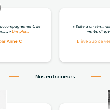
on accompagnement, de
« Suite à un séminai
n...… »
Lire plus...
vente, dirigé
 par
Anne C
Elève Sup de ven
Nos entraineurs