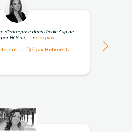
re d’entreprise dans l’école Sup de
« J'a
 par Hélène,...… »
Lire plus...
c
te, entrainé(e) par
Hélène T.