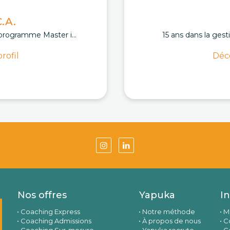
.A.
programme Master i...
15 ans dans la gest
rofil
Déco
Nos offres
Yapuka
I
Coaching Express
Notre méthode
M
Coaching Admissions
À propos de nous
Co