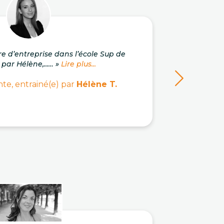
re d’entreprise dans l’école Sup de
« J'a
 par Hélène,...… »
Lire plus...
c
te, entrainé(e) par
Hélène T.