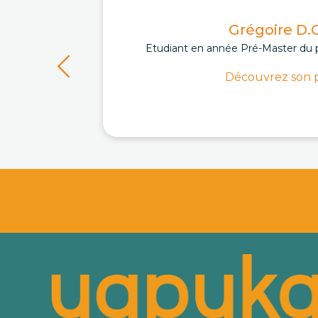
Grégoire D.C
Etudiant en année Pré-Master du 
Découvrez son p