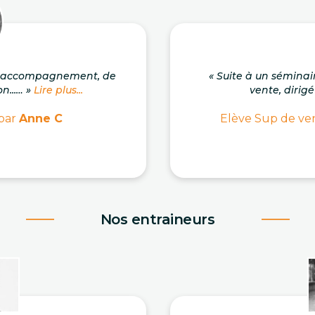
on accompagnement, de
« Suite à un séminai
n...… »
Lire plus...
vente, dirigé
 par
Anne C
Elève Sup de ven
Nos entraineurs