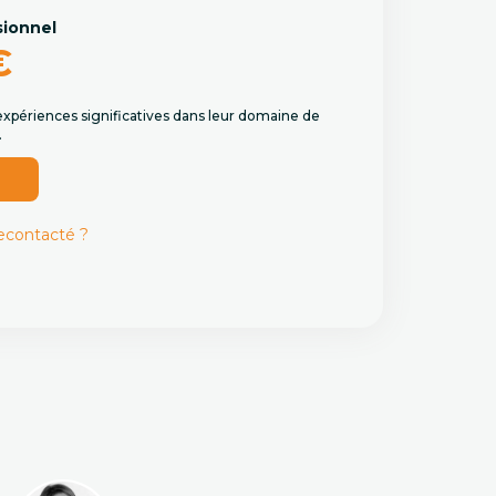
sionnel
€
expériences significatives dans leur domaine de
.
r
recontacté ?