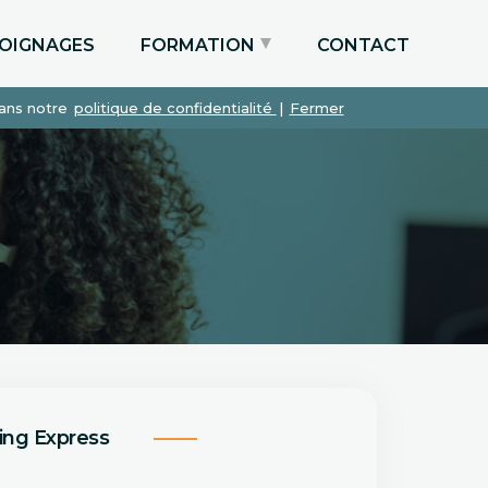
OIGNAGES
FORMATION
CONTACT
dans notre
politique de confidentialité
|
Fermer
Particuliers via le CPF
Etudiants
Entreprises
ing Express