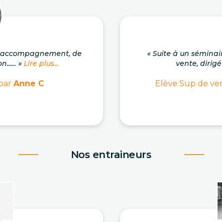
on accompagnement, de
« Suite à un séminai
n...… »
Lire plus...
vente, dirigé
 par
Anne C
Elève Sup de ven
Nos entraineurs