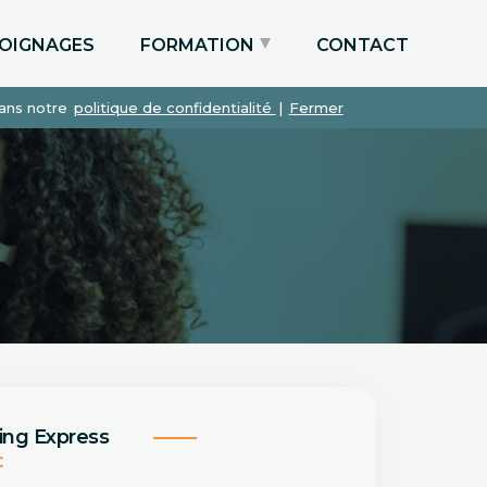
OIGNAGES
FORMATION
CONTACT
dans notre
politique de confidentialité
|
Fermer
Particuliers via le CPF
Etudiants
Entreprises
ing Express
C