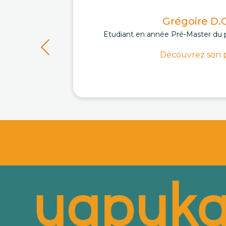
Grégoire D.C
Etudiant en année Pré-Master du 
Découvrez son p