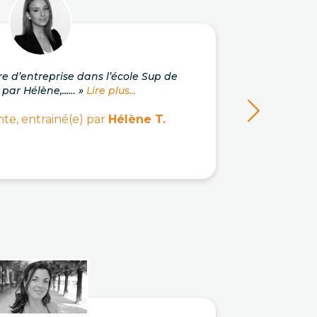
re d’entreprise dans l’école Sup de
« J'a
 par Hélène,...… »
Lire plus...
c
te, entrainé(e) par
Hélène T.