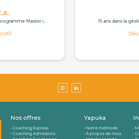
.A.
programme Master i...
15 ans dans la gest
rofil
Déco
Nos offres
Yapuka
I
Coaching Express
Notre méthode
M
Coaching Admissions
À propos de nous
Co