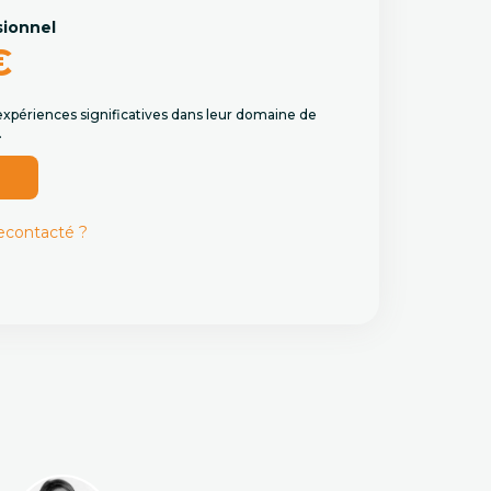
sionnel
€
expériences significatives dans leur domaine de
.
r
recontacté ?