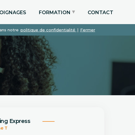
OIGNAGES
FORMATION
CONTACT
dans notre
politique de confidentialité
|
Fermer
Particuliers via le CPF
Etudiants
Entreprises
ing Express
ne T