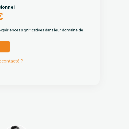
sionnel
€
expériences significatives dans leur domaine de
.
r
recontacté ?