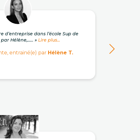
re d’entreprise dans l’école Sup de
« J'a
 par Hélène,...… »
Lire plus...
c
te, entrainé(e) par
Hélène T.