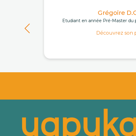
Grégoire D.C
Etudiant en année Pré-Master du 
Découvrez son p