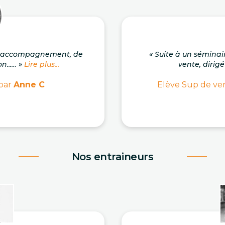
on accompagnement, de
« Suite à un séminai
n...… »
Lire plus...
vente, dirigé
 par
Anne C
Elève Sup de ven
Nos entraineurs