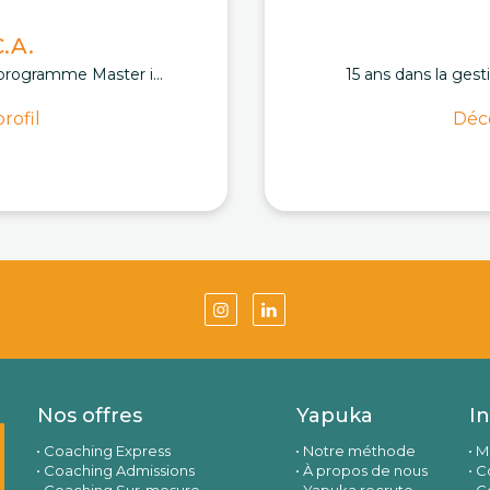
.A.
programme Master i...
15 ans dans la gest
rofil
Déco
Nos offres
Yapuka
I
Coaching Express
Notre méthode
M
Coaching Admissions
À propos de nous
Co